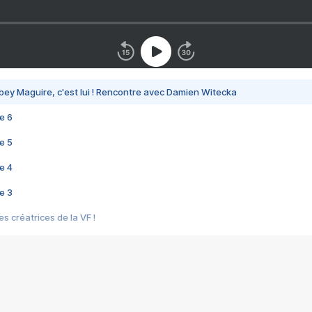
bey Maguire, c'est lui ! Rencontre avec Damien Witecka
e 6
e 5
e 4
e 3
s créatrices de la VF !
e 2
e 1
e Mektoub My Love arrive enfin ! Rencontre avec Shaïn Boumedine et Sal